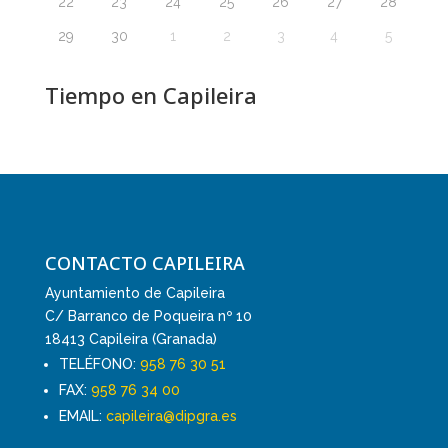
22
23
24
25
26
27
28
29
30
1
2
3
4
5
Tiempo en Capileira
CONTACTO CAPILEIRA
Ayuntamiento de Capileira
C/ Barranco de Poqueira nº 10
18413 Capileira (Granada)
TELÉFONO:
958 76 30 51
FAX:
958 76 34 00
EMAIL:
capileira@dipgra.es