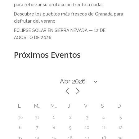
para reforzar su protección frente a riadas
Descubre los pueblos más frescos de Granada para
disfrutar del verano
ECLIPSE SOLAR EN SIERRA NEVADA — 12 DE
AGOSTO DE 2026
Próximos Eventos
L
M
M
J
V
S
D
30
31
1
2
3
4
5
6
7
8
9
10
11
12
13
14
15
16
17
18
19