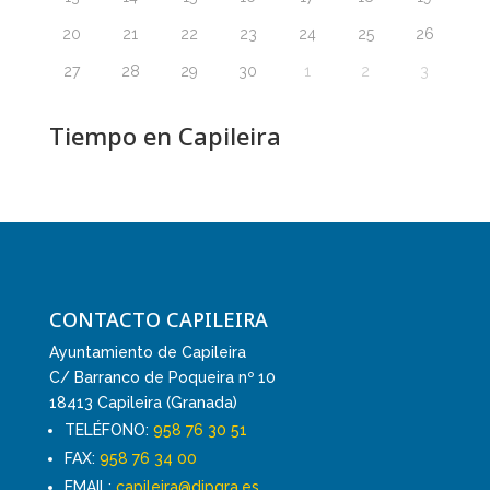
20
21
22
23
24
25
26
27
28
29
30
1
2
3
Tiempo en Capileira
CONTACTO CAPILEIRA
Ayuntamiento de Capileira
C/ Barranco de Poqueira nº 10
18413 Capileira (Granada)
TELÉFONO:
958 76 30 51
FAX:
958 76 34 00
EMAIL:
capileira@dipgra.es