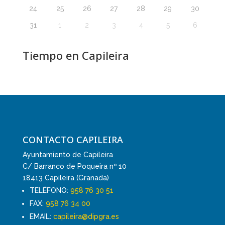
24
25
26
27
28
29
30
31
1
2
3
4
5
6
Tiempo en Capileira
CONTACTO CAPILEIRA
Ayuntamiento de Capileira
C/ Barranco de Poqueira nº 10
18413 Capileira (Granada)
TELÉFONO:
958 76 30 51
FAX:
958 76 34 00
EMAIL:
capileira@dipgra.es