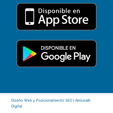
Diseño Web y Posicionamiento SEO | Almusafir
Digital