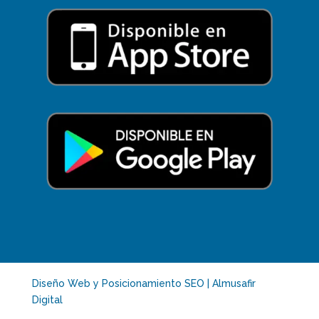
Diseño Web y Posicionamiento SEO | Almusafir
Digital