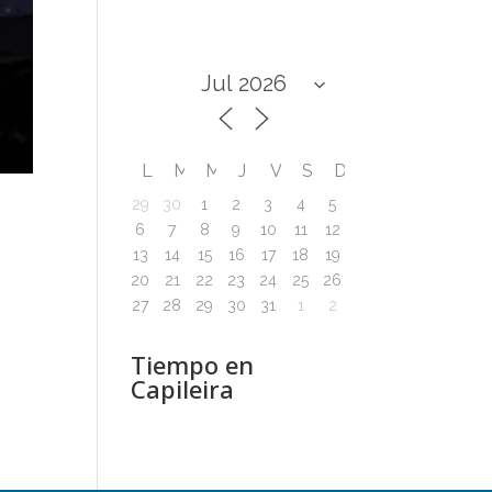
L
M
M
J
V
S
D
29
30
1
2
3
4
5
6
7
8
9
10
11
12
13
14
15
16
17
18
19
20
21
22
23
24
25
26
27
28
29
30
31
1
2
Tiempo en
Capileira