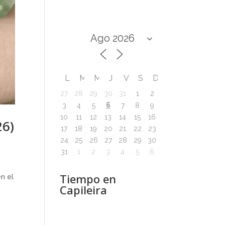
L
M
M
J
V
S
D
27
28
29
30
31
1
2
6
3
4
5
7
8
9
10
11
12
13
14
15
16
26)
17
18
19
20
21
22
23
24
25
26
27
28
29
30
31
1
2
3
4
5
6
Tiempo en
n el
Capileira