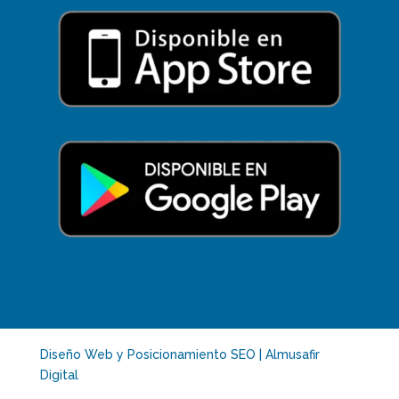
Diseño Web y Posicionamiento SEO | Almusafir
Digital