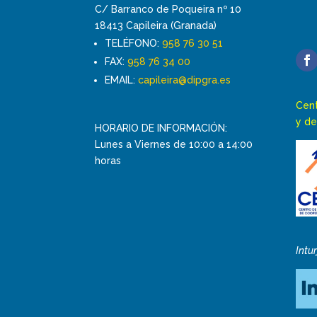
C/ Barranco de Poqueira nº 10
18413 Capileira (Granada)
TELÉFONO:
958 76 30 51
FAX:
958 76 34 00
EMAIL:
capileira@dipgra.es
Cent
y de
HORARIO DE INFORMACIÓN:
Lunes a Viernes de 10:00 a 14:00
horas
Intu