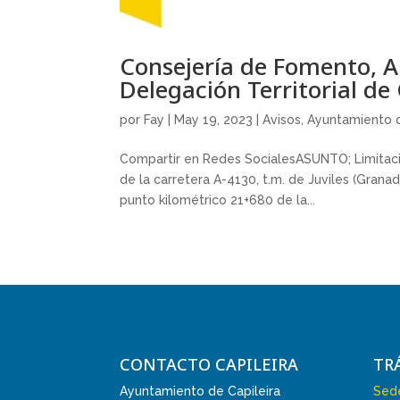
Consejería de Fomento, Ar
Delegación Territorial d
por
Fay
|
May 19, 2023
|
Avisos
,
Ayuntamiento d
Compartir en Redes SocialesASUNTO; Limitació
de la carretera A-4130, t.m. de Juviles (Grana
punto kilométrico 21+680 de la...
CONTACTO CAPILEIRA
TR
Ayuntamiento de Capileira
Sede