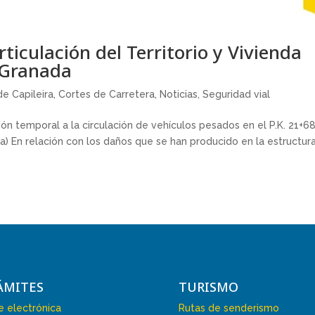
ticulación del Territorio y Vivienda
e Granada
e Capileira
,
Cortes de Carretera
,
Noticias
,
Seguridad vial
n temporal a la circulación de vehículos pesados en el P.K. 21+6
da) En relación con los daños que se han producido en la estructur
ÁMITES
TURISMO
 electrónica
Rutas de senderismo