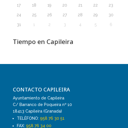
17
18
19
20
21
22
23
24
25
26
27
28
29
30
31
1
2
3
4
5
6
Tiempo en Capileira
CONTACTO CAPILEIRA
Ayuntamiento de Capileira
C/ Barranco de Poqueira nº 10
18413 Capileira (Granada)
TELÉFONO:
958 76 30 51
FAX:
958 76 34 00