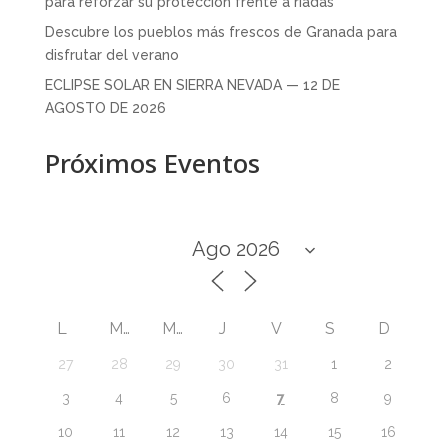
para reforzar su protección frente a riadas
Descubre los pueblos más frescos de Granada para
disfrutar del verano
ECLIPSE SOLAR EN SIERRA NEVADA — 12 DE
AGOSTO DE 2026
Próximos Eventos
L
M
M
J
V
S
D
27
28
29
30
31
1
2
7
3
4
5
6
8
9
10
11
12
13
14
15
16