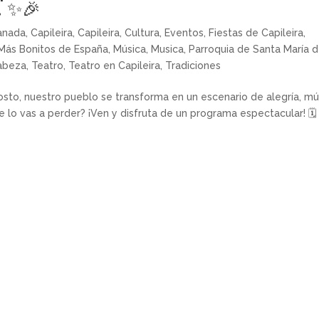
! ✨🎉
ranada
,
Capileira
,
Capileira
,
Cultura
,
Eventos
,
Fiestas de Capileira
,
Más Bonitos de España
,
Música
,
Musica
,
Parroquia de Santa María d
Cabeza
,
Teatro
,
Teatro en Capileira
,
Tradiciones
sto, nuestro pueblo se transforma en un escenario de alegría, mú
Te lo vas a perder? ¡Ven y disfruta de un programa espectacular! 🗓