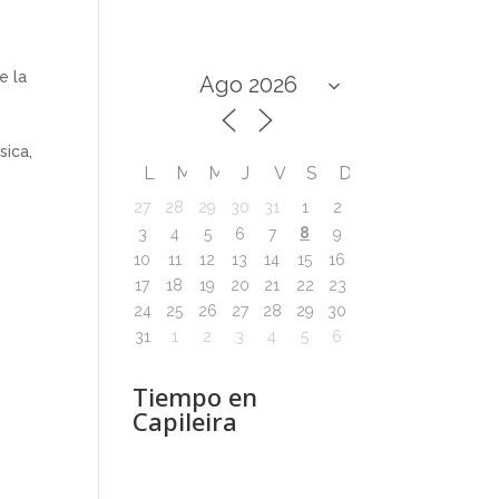
e la
sica,
L
M
M
J
V
S
D
27
28
29
30
31
1
2
8
3
4
5
6
7
9
10
11
12
13
14
15
16
17
18
19
20
21
22
23
24
25
26
27
28
29
30
31
1
2
3
4
5
6
Tiempo en
Capileira