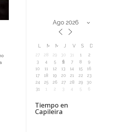
L
M
M
J
V
S
D
27
28
29
30
31
1
2
mo
6
3
4
5
7
8
9
a
10
11
12
13
14
15
16
17
18
19
20
21
22
23
24
25
26
27
28
29
30
31
1
2
3
4
5
6
Tiempo en
Capileira