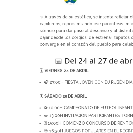
✨ A través de su estética, se intenta reflejar 
capilurrios, representando ese paréntesis en
silencio para dar paso al descanso y al disfru
bajar desde los cortijos, de estrenar zapatos
converge en el corazón del pueblo para celeb
📅 Del 24 al 27 de abr
🗓️
VIERNES 24 DE ABRIL
🎧 23:00H FIESTA JOVEN CON DJ RUBÉN DI
🗓️ SÁBADO 25 DE ABRIL
⚽ 10:00H CAMPEONATO DE FUTBOL INFANTI
🥪 13:00H INVITACIÓN PARTICIPANTES TORN
🃏 15:00H COMIENZO CONCURSO DE RENTOY
🎯 16:30H JUEGOS POPULARES EN EL RECIN