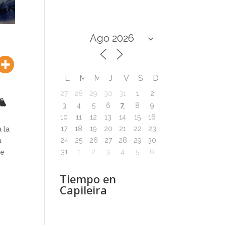
L
M
M
J
V
S
D
27
28
29
30
31
1
2
️
7
3
4
5
6
8
9
10
11
12
13
14
15
16
17
18
19
20
21
22
23
 la
24
25
26
27
28
29
30
a
31
1
2
3
4
5
6
de
Tiempo en
Capileira