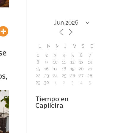
L
M
M
J
V
S
D
se
1
2
3
4
5
6
7
8
9
10
11
12
13
14
15
16
17
18
19
20
21
os,
22
23
24
25
26
27
28
29
30
1
2
3
4
5
Tiempo en
Capileira