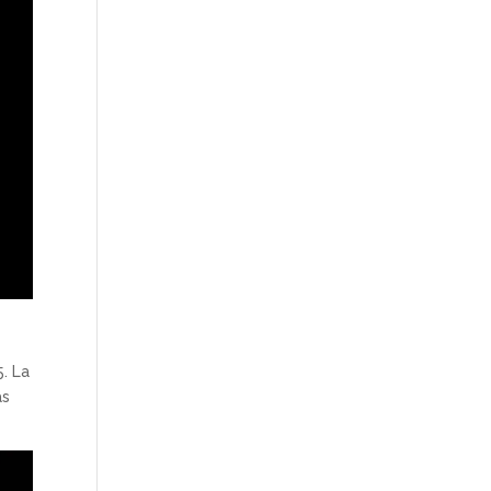
5. La
as