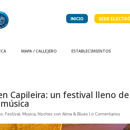
INICIO
SEDE ELECTRÓ
ICA
MAPA / CALLEJERO
ESTABLECIMIENTOS
n Capileira: un festival lleno de
 música
os
,
Festival
,
Musica
,
Noches con Alma & Blues
|
0 Comentarios