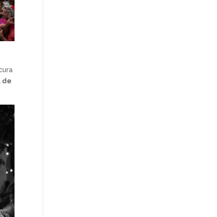
scura
a de