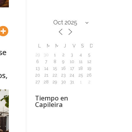
L
M
M
J
V
S
D
se
29
30
1
2
3
4
5
6
7
8
9
10
11
12
13
14
15
16
17
18
19
os,
20
21
22
23
24
25
26
27
28
29
30
31
1
2
Tiempo en
Capileira