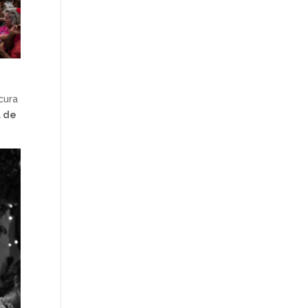
scura
a de