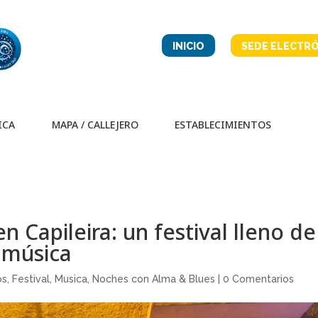
INICIO
SEDE ELECTRÓ
ICA
MAPA / CALLEJERO
ESTABLECIMIENTOS
n Capileira: un festival lleno de
 música
os
,
Festival
,
Musica
,
Noches con Alma & Blues
|
0 Comentarios