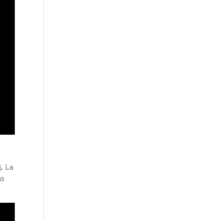
5. La
as