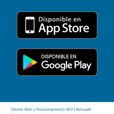
Diseño Web y Posicionamiento SEO | Almusafir