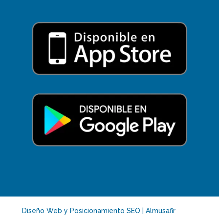
Diseño Web y Posicionamiento SEO | Almusafir