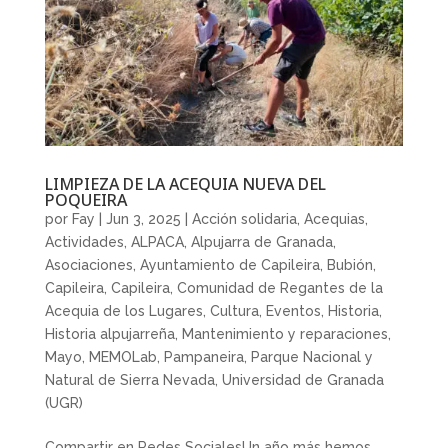
LIMPIEZA DE LA ACEQUIA NUEVA DEL
POQUEIRA
por
Fay
|
Jun 3, 2025
|
Acción solidaria
,
Acequias
,
Actividades
,
ALPACA
,
Alpujarra de Granada
,
Asociaciones
,
Ayuntamiento de Capileira
,
Bubión
,
Capileira
,
Capileira
,
Comunidad de Regantes de la
Acequia de los Lugares
,
Cultura
,
Eventos
,
Historia
,
Historia alpujarreña
,
Mantenimiento y reparaciones
,
Mayo
,
MEMOLab
,
Pampaneira
,
Parque Nacional y
Natural de Sierra Nevada
,
Universidad de Granada
(UGR)
Compartir en Redes SocialesUn año más hemos