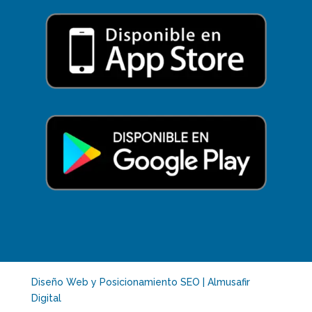
Diseño Web y Posicionamiento SEO | Almusafir
Digital