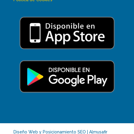
Diseño Web y Posicionamiento SEO | Almusafir