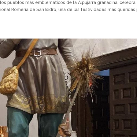
 los pueblos más emblemáticos de la Alpujarra granadina, celebra 
onal Romería de San Isidro, una de las festividades más queridas