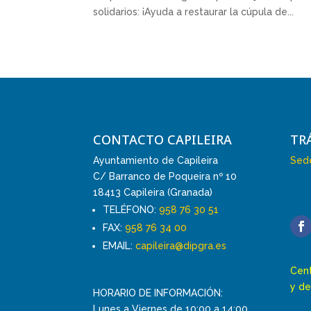
solidarios: ¡Ayuda a restaurar la cúpula de...
CONTACTO CAPILEIRA
TR
Ayuntamiento de Capileira
Sede
C/ Barranco de Poqueira nº 10
18413 Capileira (Granada)
TELÉFONO:
958 76 30 51
FAX:
958 76 34 00
EMAIL:
capileira@dipgra.es
Cent
y de
HORARIO DE INFORMACIÓN:
Lunes a Viernes de 10:00 a 14:00