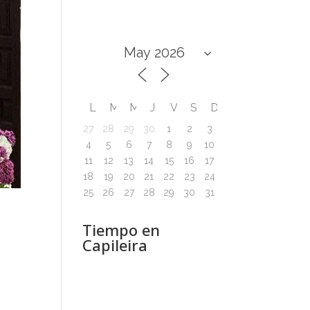
L
M
M
J
V
S
D
27
28
29
30
1
2
3
4
5
6
7
8
9
10
11
12
13
14
15
16
17
18
19
20
21
22
23
24
25
26
27
28
29
30
31
Tiempo en
Capileira
n