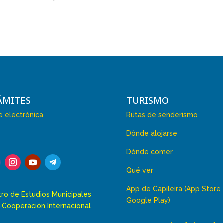
ÁMITES
TURISMO
 electrónica
Rutas de senderismo
Dónde alojarse
Dónde comer
Qué ver
App de Capileira (App Store
ro de Estudios Municipales
Google Play)
 Cooperación Internacional