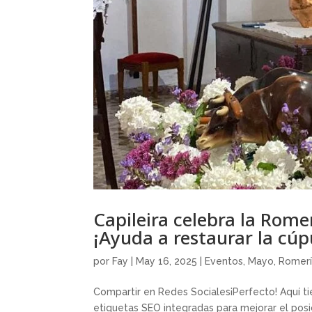
Capileira celebra la Romer
¡Ayuda a restaurar la cúpu
por
Fay
|
May 16, 2025
|
Eventos
,
Mayo
,
Romerí
Compartir en Redes Sociales¡Perfecto! Aquí ti
etiquetas SEO integradas para mejorar el posic