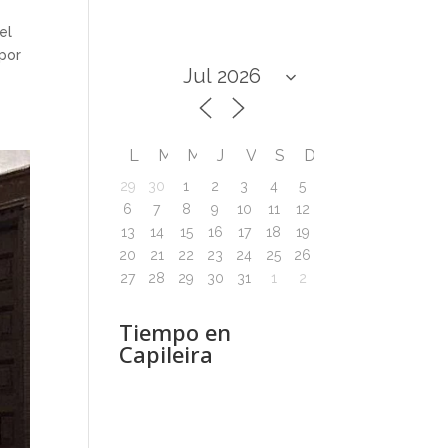
el
 por
L
M
M
J
V
S
D
29
30
1
2
3
4
5
6
7
8
9
10
11
12
13
14
15
16
17
18
19
20
21
22
23
24
25
26
27
28
29
30
31
1
2
Tiempo en
Capileira