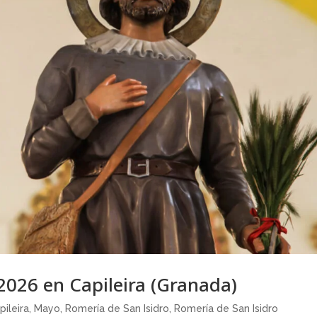
2026 en Capileira (Granada)
pileira
,
Mayo
,
Romería de San Isidro
,
Romería de San Isidro