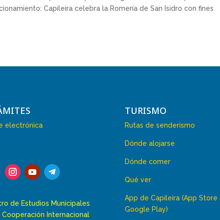
ionamiento: Capileira celebra la Romería de San Isidro con fines
ÁMITES
TURISMO
 electrónica
Rutas de senderismo
Dónde alojarse
Dónde comer
Qué ver
App de Capileira (App Store
ro de Estudios Municipales
Google Play)
 Cooperación Internacional