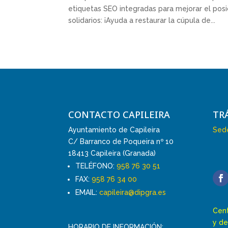
etiquetas SEO integradas para mejorar el posic
solidarios: ¡Ayuda a restaurar la cúpula de...
CONTACTO CAPILEIRA
TR
Ayuntamiento de Capileira
Sede
C/ Barranco de Poqueira nº 10
18413 Capileira (Granada)
TELÉFONO:
958 76 30 51
FAX:
958 76 34 00
EMAIL:
capileira@dipgra.es
Cent
y de
HORARIO DE INFORMACIÓN: