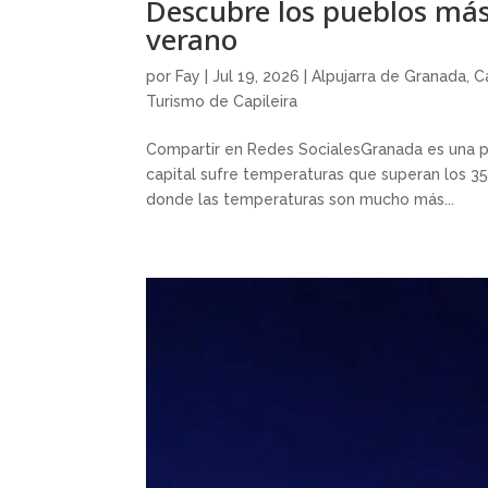
Descubre los pueblos más
verano
por
Fay
|
Jul 19, 2026
|
Alpujarra de Granada
,
C
Turismo de Capileira
Compartir en Redes SocialesGranada es una pr
capital sufre temperaturas que superan los 35
donde las temperaturas son mucho más...