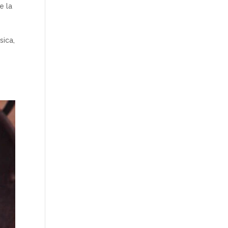
e la
sica,