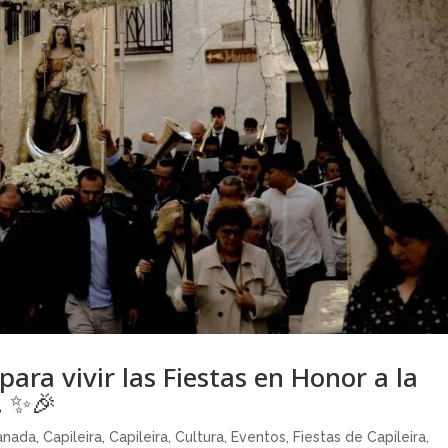
para vivir las Fiestas en Honor a la
! ✨🎉
ranada
,
Capileira
,
Capileira
,
Cultura
,
Eventos
,
Fiestas de Capileira
,