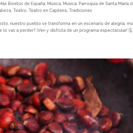
Más Bonitos de España
,
Música
,
Musica
,
Parroquia de Santa María d
Cabeza
,
Teatro
,
Teatro en Capileira
,
Tradiciones
sto, nuestro pueblo se transforma en un escenario de alegría, mú
Te lo vas a perder? ¡Ven y disfruta de un programa espectacular! 🗓