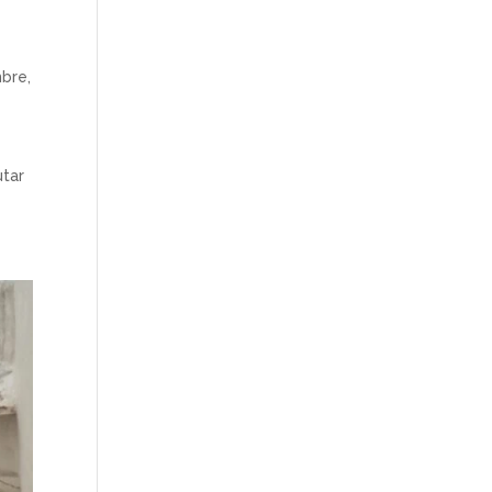
mbre
,
utar