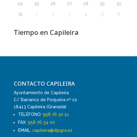
24
25
26
27
28
29
30
31
1
2
3
4
5
6
Tiempo en Capileira
CONTACTO CAPILEIRA
Ayuntamiento de Capileira
C/ Barranco de Poqueira nº 10
18413 Capileira (Granada)
TELÉFONO:
958 76 30 51
FAX:
958 76 34 00
EMAIL:
capileira@dipgra.es