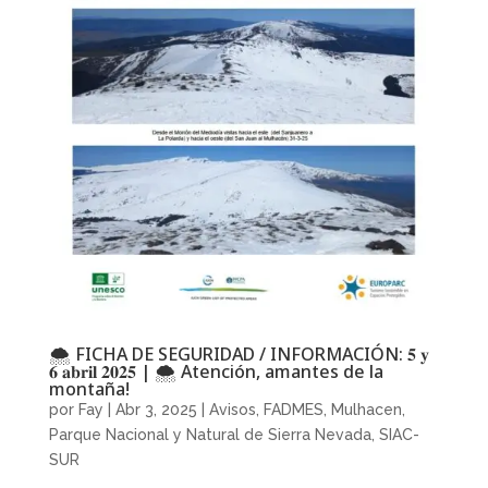
🌨 FICHA DE SEGURIDAD / INFORMACIÓN: 𝟓 𝐲
𝟔 𝐚𝐛𝐫𝐢𝐥 𝟐𝟎𝟐𝟓 | 🌨 Atención, amantes de la
montaña!
por
Fay
|
Abr 3, 2025
|
Avisos
,
FADMES
,
Mulhacen
,
Parque Nacional y Natural de Sierra Nevada
,
SIAC-
SUR