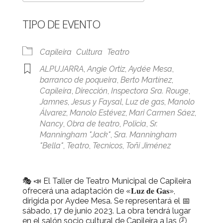
Descargar ICS
Google Calendar
TIPO DE EVENTO
Capileira
Cultura
Teatro
ALPUJARRA
,
Angie Ortiz
,
Aydée Mesa
,
barranco de poqueira
,
Berto Martínez
,
Capileira
,
Dirección
,
Inspectora Sra. Rouge
,
Jamnes
,
Jesus y Faysal
,
Luz de gas
,
Manolo
Álvarez
,
Manolo Estévez
,
Mari Carmen Sáez
,
Nancy
,
Obra de teatro
,
Policia
,
Sr.
Manningham "Jack"
,
Sra. Manningham
"Bella"
,
Teatro
,
Tecnicos
,
Toñi Jiménez
🎭 📣 El Taller de Teatro Municipal de Capileira
ofrecerá una adaptación de «𝐋𝐮𝐳 𝐝𝐞 𝐆𝐚𝐬»,
dirigida por Aydee Mesa. Se representará el 📅
sábado, 17 de junio 2023. La obra tendrá lugar
en el salón socio cultural de Capileira a las 🕗