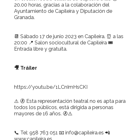
20.00 horas, gracias a la colaboración del
Ayuntamiento de Capileira y Diputación de
Granada.
📆 Sábado 17 de junio 2023 en Capileira. ⏰ a las
20:00 📍 Salon sociocultural de Capileira 🎟
Entrada libre y gratuita.
🎥 Tráiler
https://youtu.be/1LCnImHsCKI
⚠️ 🚷 Esta representación teatral no es apta para
todos los públicos, está dirigida a personas
mayores de 16 años. 🚷⚠️
📞 Tel: 958 763 051 📧 info@capileira.es 📲
www.capileira.es