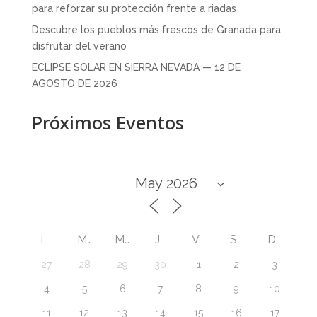
para reforzar su protección frente a riadas
Descubre los pueblos más frescos de Granada para
disfrutar del verano
ECLIPSE SOLAR EN SIERRA NEVADA — 12 DE
AGOSTO DE 2026
Próximos Eventos
L
M
M
J
V
S
D
27
28
29
30
1
2
3
4
5
6
7
8
9
10
11
12
13
14
15
16
17