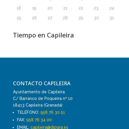
18
19
20
21
22
23
24
25
26
27
28
29
30
31
Tiempo en Capileira
CONTACTO CAPILEIRA
Ayuntamiento de Capileira
C/ Barranco de Poqueira nº 10
18413 Capileira (Granada)
TELÉFONO:
958 76 30 51
FAX:
958 76 34 00
EMAIL:
capileira@dipgra.es