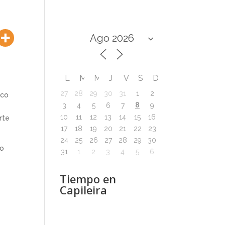
L
M
M
J
V
S
D
27
28
29
30
31
1
2
nco
8
3
4
5
6
7
9
10
11
12
13
14
15
16
rte
17
18
19
20
21
22
23
24
25
26
27
28
29
30
ro
31
1
2
3
4
5
6
Tiempo en
Capileira