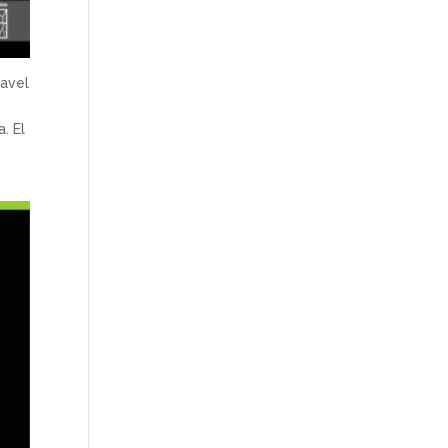
ravel
. El