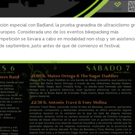
ión especial con Badland, la prueba granadina de ultraciclismo g
 europeo. Considerada uno de los eventos bikepacking más
etición se llevará a cabo en modalidad non-stop y sin asistencia
 de septiembre, justo antes de que dé comienzo el festival.