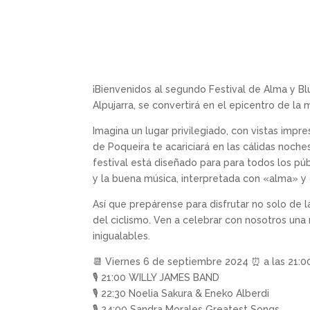
¡Bienvenidos al segundo Festival de Alma y Bl
Alpujarra, se convertirá en el epicentro de la m
Imagina un lugar privilegiado, con vistas impr
de Poqueira te acariciará en las cálidas noch
festival está diseñado para para todos los pú
y la buena música, interpretada con «alma» y 
Así que prepárense para disfrutar no solo de l
del ciclismo. Ven a celebrar con nosotros un
inigualables.
📆 Viernes 6 de septiembre 2024 ⏰ a las 21:0
🎙 21:00 WILLY JAMES BAND
🎙 22:30 Noelia Sakura & Eneko Alberdi
🎙 24:00 Sandra Morales Greatest Songs