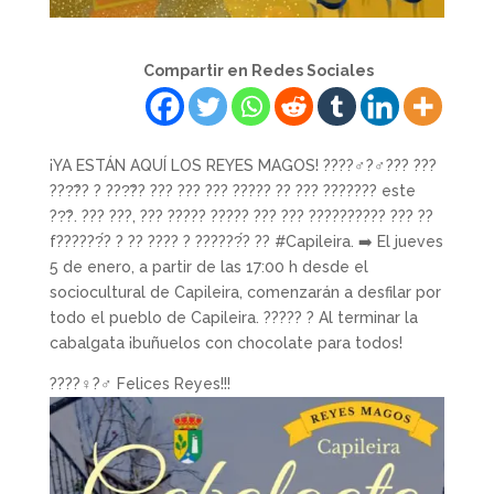
Compartir en Redes Sociales
¡YA ESTÁN AQUÍ LOS REYES MAGOS! ????‍♂️?‍♂️??? ???
???̃?? ? ???̃?? ??? ??? ??? ????? ?? ??? ??????? este
??̃?. ??? ???, ??? ????? ????? ??? ??? ?????????? ??? ??
f??????́? ? ?? ???? ? ??????́? ?? #Capileira. ➡️ El jueves
5 de enero, a partir de las 17:00 h desde el
sociocultural de Capileira, comenzarán a desfilar por
todo el pueblo de Capileira. ????? ? Al terminar la
cabalgata ¡buñuelos con chocolate para todos!
????‍♀️?‍♂️ Felices Reyes!!!