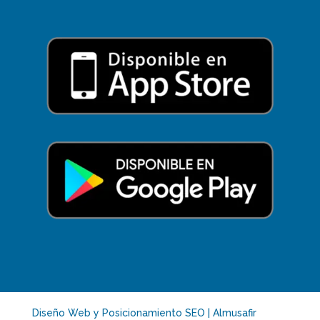
Diseño Web y Posicionamiento SEO | Almusafir