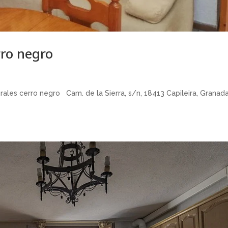
ro negro
ales cerro negro Cam. de la Sierra, s/n, 18413 Capileira, Granad