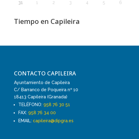
31
1
2
3
4
5
6
Tiempo en Capileira
CONTACTO CAPILEIRA
Ayuntamiento de Capileira
C/ Barranco de Poqueira nº 10
18413 Capileira (Granada)
TELÉFONO:
958 76 30 51
FAX:
958 76 34 00
EMAIL:
capileira@dipgra.es