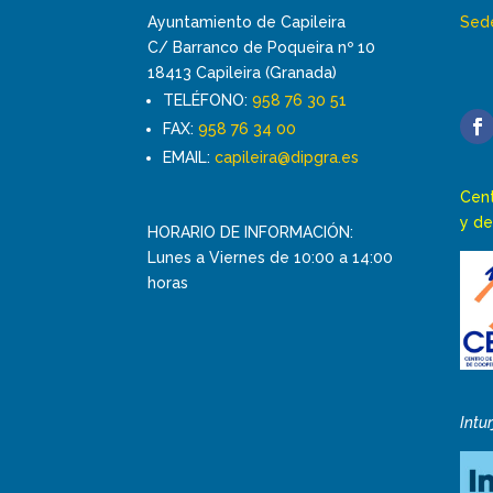
Ayuntamiento de Capileira
Sede
C/ Barranco de Poqueira nº 10
18413 Capileira (Granada)
TELÉFONO:
958 76 30 51
FAX:
958 76 34 00
EMAIL:
capileira@dipgra.es
Cent
y de
HORARIO DE INFORMACIÓN:
Lunes a Viernes de 10:00 a 14:00
horas
Intu