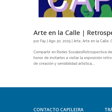
Arte en la Calle | Retros
por
Fay
|
Ago 30, 2025
|
Arte
,
Arte en la Calle
,
Compartir en Redes SocialesRetrospectiva de 
honor de invitarles a visitar la exposición re
de creación y sensibilidad artística....
CONTACTO CAPILEIRA
TR