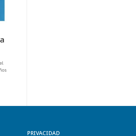
ra
el
años
PRIVACIDAD