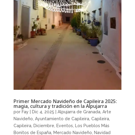
Primer Mercado Navideño de Capileira 2025:
magia, cultura y tradición en la Alpujarra
por
Fay
|
Dic 4, 2025
|
Alpujarra de Granada
,
Arte
Navideño
,
Ayuntamiento de Capileira
,
Capileira
,
Capileira
,
Diciembre
,
Eventos
,
Los Pueblos Más
Bonitos de España
,
Mercado Navideño
,
Navidad