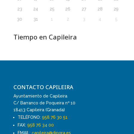
23
24
25
26
27
28
29
30
31
1
2
3
4
5
Tiempo en Capileira
CONTACTO CAPILEIRA
Ayuntamiento de Capileira
C/ Barranco de Poqueira nº 10
18413 Capileira (Granada)
TELÉFONO:
958 76 30 51
FAX:
958 76 34 00
EMAIL:
capileira@dipgra.es