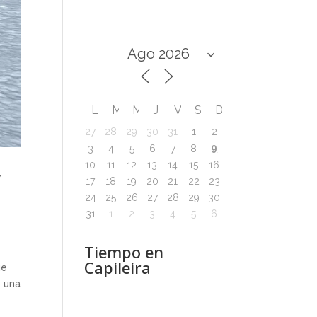
L
M
M
J
V
S
D
27
28
29
30
31
1
2
9
3
4
5
6
7
8
10
11
12
13
14
15
16
y
17
18
19
20
21
22
23
24
25
26
27
28
29
30
31
1
2
3
4
5
6
e
Tiempo en
Capileira
ue
o una