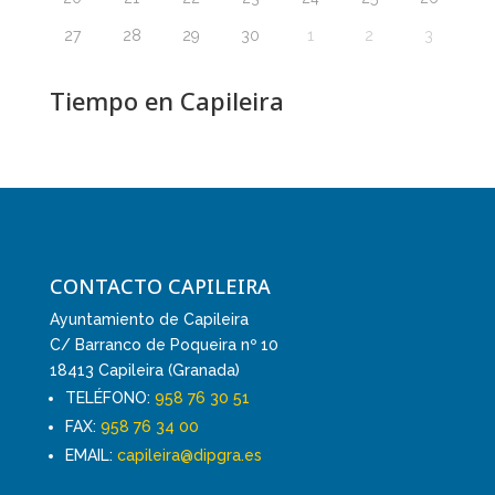
27
28
29
30
1
2
3
Tiempo en Capileira
CONTACTO CAPILEIRA
Ayuntamiento de Capileira
C/ Barranco de Poqueira nº 10
18413 Capileira (Granada)
TELÉFONO:
958 76 30 51
FAX:
958 76 34 00
EMAIL:
capileira@dipgra.es