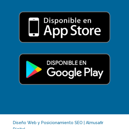
Diseño Web y Posicionamiento SEO | Almusafir