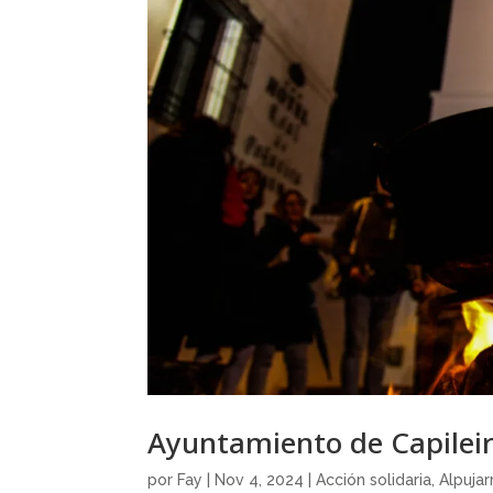
Ayuntamiento de Capilei
por
Fay
|
Nov 4, 2024
|
Acción solidaria
,
Alpuja