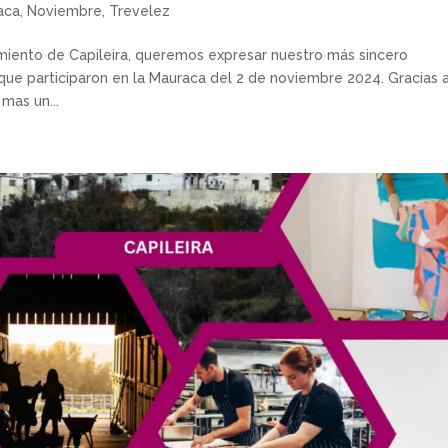
aca
,
Noviembre
,
Trevelez
iento de Capileira, queremos expresar nuestro más sincero
que participaron en la Mauraca del 2 de noviembre 2024. Gracias 
mas un...