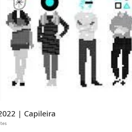
22 | Capileira
ites