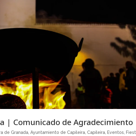
ra | Comunicado de Agradecimiento
rra de Granada
,
Ayuntamiento de Capileira
,
Capileira
,
Eventos
,
Fies