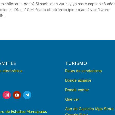
 solicitar el bono? Si naciste en 2004, y ya has cumplido 18 años
ciones: DNIe / Certificado electrónico (pídelo aquí) y software
N...
ÁMITES
TURISMO
 electrónica
Rutas de senderismo
Dónde alojarse
Dónde comer
Qué ver
App de Capileira (App Store
ro de Estudios Municipales
Google Play)