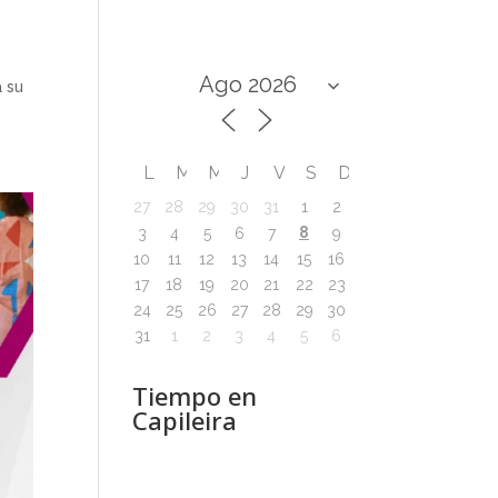
a su
L
M
M
J
V
S
D
27
28
29
30
31
1
2
8
3
4
5
6
7
9
10
11
12
13
14
15
16
17
18
19
20
21
22
23
24
25
26
27
28
29
30
31
1
2
3
4
5
6
Tiempo en
Capileira