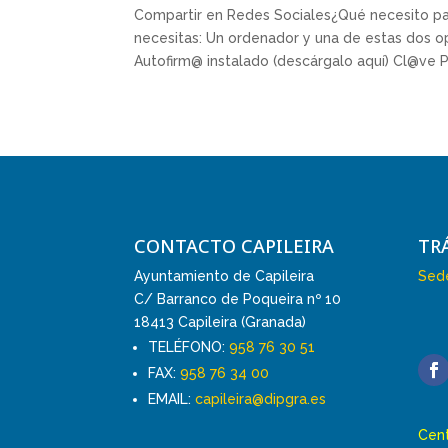
Compartir en Redes Sociales¿Qué necesito para
necesitas: Un ordenador y una de estas dos op
Autofirm@ instalado (descárgalo aquí) Cl@ve PI
CONTACTO CAPILEIRA
TR
Ayuntamiento de Capileira
Sede
C/ Barranco de Poqueira nº 10
18413 Capileira (Granada)
TELÉFONO:
958 76 30 51
FAX:
958 76 34 00
EMAIL:
capileira@dipgra.es
Cent