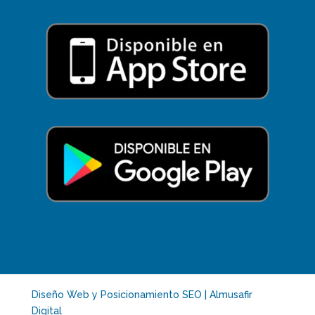
Diseño Web y Posicionamiento SEO | Almusafir
Digital