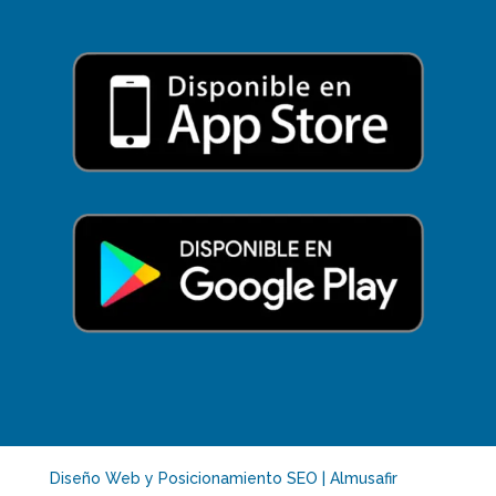
Diseño Web y Posicionamiento SEO | Almusafir