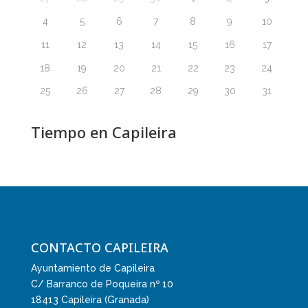
4
5
6
7
8
9
10
11
12
13
14
15
16
17
18
19
20
21
22
23
24
25
26
27
28
29
30
31
Tiempo en Capileira
CONTACTO CAPILEIRA
Ayuntamiento de Capileira
C/ Barranco de Poqueira nº 10
18413 Capileira (Granada)