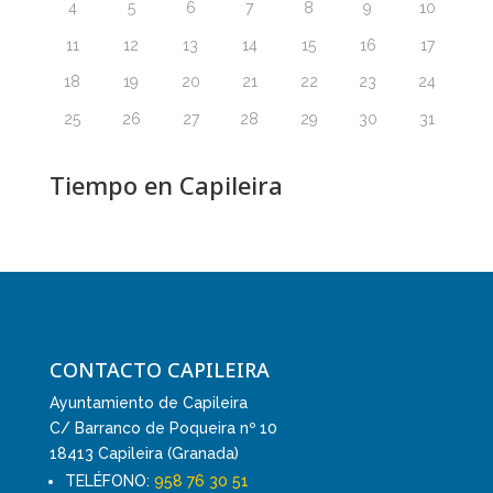
4
5
6
7
8
9
10
11
12
13
14
15
16
17
18
19
20
21
22
23
24
25
26
27
28
29
30
31
Tiempo en Capileira
CONTACTO CAPILEIRA
Ayuntamiento de Capileira
C/ Barranco de Poqueira nº 10
18413 Capileira (Granada)
TELÉFONO:
958 76 30 51