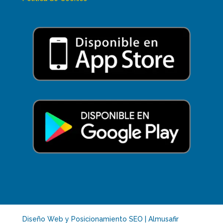
Diseño Web y Posicionamiento SEO | Almusafir