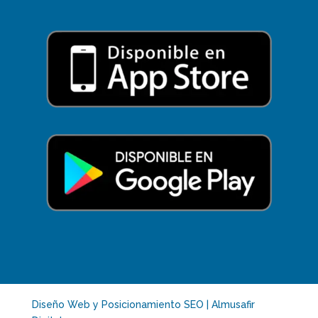
Diseño Web y Posicionamiento SEO | Almusafir