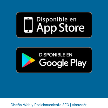
Diseño Web y Posicionamiento SEO | Almusafir