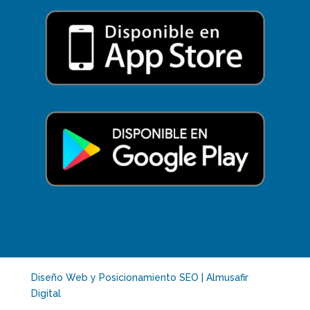
Diseño Web y Posicionamiento SEO | Almusafir
Digital