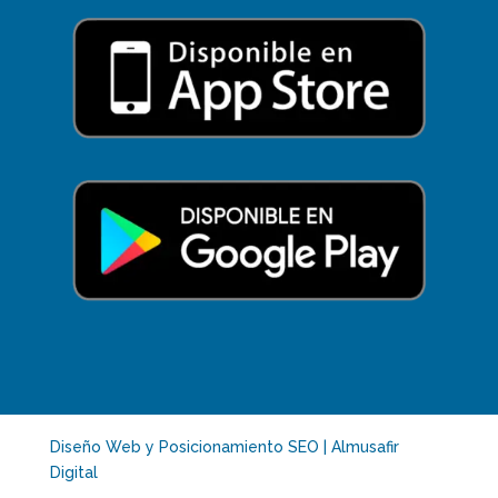
Diseño Web y Posicionamiento SEO | Almusafir
Digital