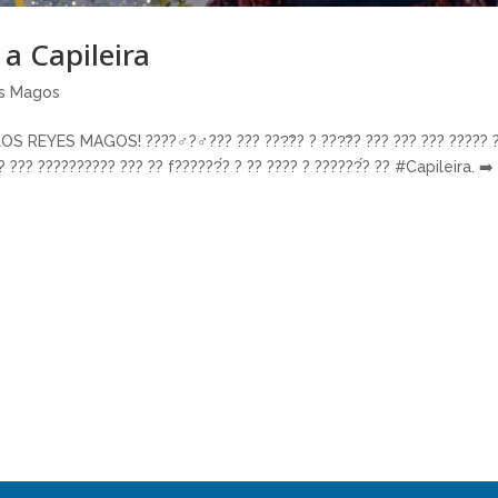
a Capileira
s Magos
REYES MAGOS! ????‍♂️?‍♂️??? ??? ???̃?? ? ???̃?? ??? ??? ??? ????? 
? ??? ?????????? ??? ?? f??????́? ? ?? ???? ? ??????́? ?? #Capileira. ➡️