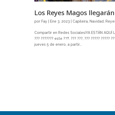
Los Reyes Magos llegarán 
por
Fay
|
Ene 3, 2023
|
Capileira
,
Navidad
,
Reye
Compartir en Redes Sociales¡YA ESTÁN AQUÍ LOS 
??? ??????? este ??̃?. ??? ???, ??? ????? ????? ??
jueves 5 de enero, a partir...