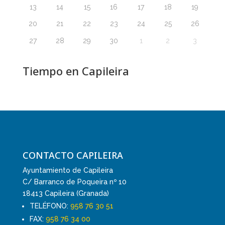
13
14
15
16
17
18
19
20
21
22
23
24
25
26
27
28
29
30
1
2
3
Tiempo en Capileira
CONTACTO CAPILEIRA
Ayuntamiento de Capileira
C/ Barranco de Poqueira nº 10
18413 Capileira (Granada)
TELÉFONO:
958 76 30 51
FAX:
958 76 34 00