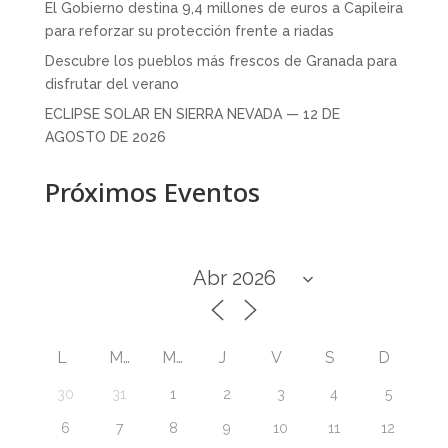
El Gobierno destina 9,4 millones de euros a Capileira
para reforzar su protección frente a riadas
Descubre los pueblos más frescos de Granada para
disfrutar del verano
ECLIPSE SOLAR EN SIERRA NEVADA — 12 DE
AGOSTO DE 2026
Próximos Eventos
L
M
M
J
V
S
D
30
31
1
2
3
4
5
6
7
8
9
10
11
12