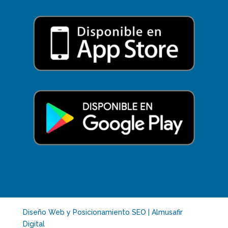
Diseño Web y Posicionamiento SEO | Almusafir
Digital