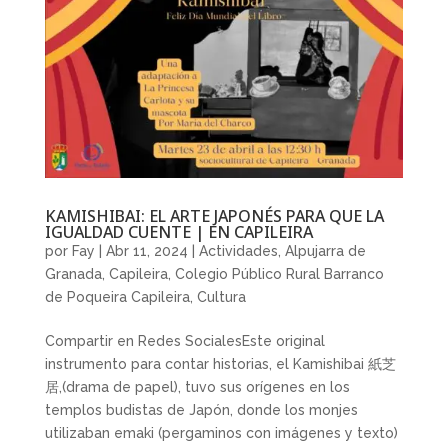
KAMISHIBAI: EL ARTE JAPONÉS PARA QUE LA
IGUALDAD CUENTE | EN CAPILEIRA
por
Fay
|
Abr 11, 2024
|
Actividades
,
Alpujarra de
Granada
,
Capileira
,
Colegio Público Rural Barranco
de Poqueira Capileira
,
Cultura
Compartir en Redes SocialesEste original
instrumento para contar historias, el Kamishibai 紙芝
居,(drama de papel), tuvo sus orígenes en los
templos budistas de Japón, donde los monjes
utilizaban emaki (pergaminos con imágenes y texto)