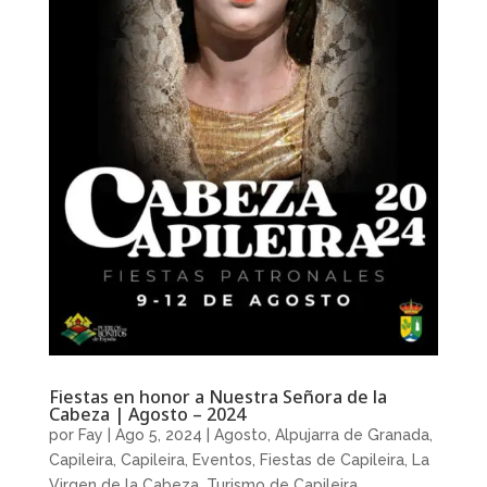
Fiestas en honor a Nuestra Señora de la
Cabeza | Agosto – 2024
por
Fay
|
Ago 5, 2024
|
Agosto
,
Alpujarra de Granada
,
Capileira
,
Capileira
,
Eventos
,
Fiestas de Capileira
,
La
Virgen de la Cabeza
,
Turismo de Capileira