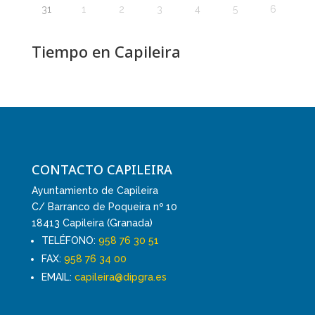
31
1
2
3
4
5
6
Tiempo en Capileira
CONTACTO CAPILEIRA
Ayuntamiento de Capileira
C/ Barranco de Poqueira nº 10
18413 Capileira (Granada)
TELÉFONO:
958 76 30 51
FAX:
958 76 34 00
EMAIL:
capileira@dipgra.es